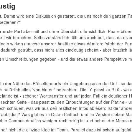
ustig
t. Damit wird eine Diskussion gestartet, die uns noch den ganzen Ta
nbeziehen?"
er erste Part aber mit und ohne Übersicht offensichtlich: Paare bild
heft wir brauchen. Selbstverständlich fällt uns auch auf, dass da d
nein wirken manche unserer Ansätze etwas dämlich: "steht der Punk
 dadurch getrübt, dass nicht alles eindeutig scheint - aber letztlich
igen Umschreibungen gegeben - und die etwas andere Perspektive m
h in der Nähe des Rätselfundorts ein Umgebungsplan der Uni - so da
 natürlich alles "von hinten" betrachten. Die 10 passt zu R10 - wo a
ände ist - schöner Worttransfer und auf jeden Fall ein deutlicher H
 rechten Seite - das passt zu den Einbuchtungen auf der Platine - u
noch schauen, was wir aus den restlichen Infos ablesen: Ist der and
 abbilden? Was gibt es im Osten fünffach und im Westen sieben Mal
 echte Campus deutlich weniger rechteckig ist und neben der Mensa 
" nicht die einzige Idee im Team. Parallel dazu ist schon aufgefall