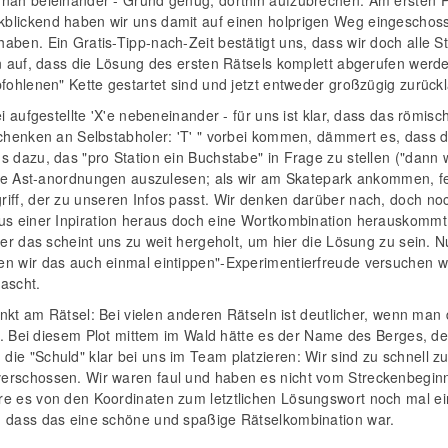
nah beieinander - Grund genug, dorthin aufzubrechen. Am ersten Pun
lickend haben wir uns damit auf einen holprigen Weg eingeschossen:
ben. Ein Gratis-Tipp-nach-Zeit bestätigt uns, dass wir doch alle S
n auf, dass die Lösung des ersten Rätsels komplett abgerufen werde
pfohlenen" Kette gestartet sind und jetzt entweder großzügig zurüc
ei aufgestellte 'X'e nebeneinander - für uns ist klar, dass das römis
schenken an Selbstabholer: 'T' " vorbei kommen, dämmert es, dass 
s dazu, das "pro Station ein Buchstabe" in Frage zu stellen ("dann
llige Ast-anordnungen auszulesen; als wir am Skatepark ankommen, 
iff, der zu unseren Infos passt. Wir denken darüber nach, doch noc
us einer Inpiration heraus doch eine Wortkombination herauskommt.
ber das scheint uns zu weit hergeholt, um hier die Lösung zu sein.
n wir das auch einmal eintippen"-Experimentierfreude versuchen w
ascht.
punkt am Rätsel: Bei vielen anderen Rätseln ist deutlicher, wenn man
ten. Bei diesem Plot mittem im Wald hätte es der Name des Berges, 
ie "Schuld" klar bei uns im Team platzieren: Wir sind zu schnell zu
rschossen. Wir waren faul und haben es nicht vom Streckenbeginn n
re es von den Koordinaten zum letztlichen Lösungswort noch mal e
, dass das eine schöne und spaßige Rätselkombination war.