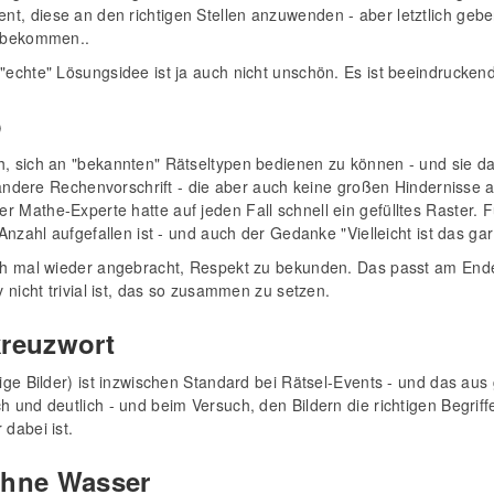
t, diese an den richtigen Stellen anzuwenden - aber letztlich geb
e bekommen..
"echte" Lösungsidee ist ja auch nicht unschön. Es ist beeindruckend
o
h, sich an "bekannten" Rätseltypen bedienen zu können - und sie da
ne andere Rechenvorschrift - die aber auch keine großen Hindernisse 
r Mathe-Experte hatte auf jeden Fall schnell ein gefülltes Raster.
 Anzahl aufgefallen ist - und auch der Gedanke "Vielleicht ist das gar
uch mal wieder angebracht, Respekt zu bekunden. Das passt am Ende
v nicht trivial ist, das so zusammen zu setzen.
kreuzwort
tige Bilder) ist inzwischen Standard bei Rätsel-Events - und das au
h und deutlich - und beim Versuch, den Bildern die richtigen Begri
 dabei ist.
 ohne Wasser