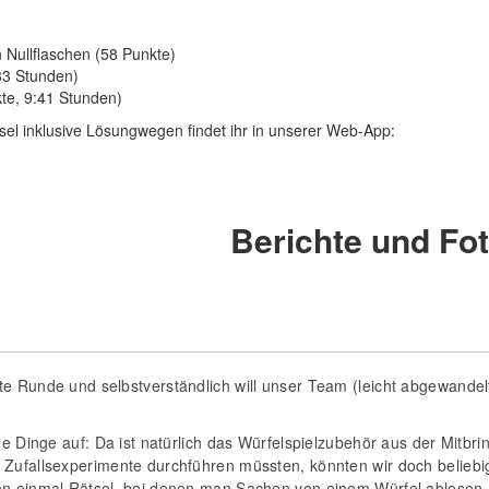
 Nullflaschen (58 Punkte)
33 Stunden)
te, 9:41 Stunden)
tsel inklusive Lösungwegen findet ihr in unserer Web-App:
Berichte und Fo
te Runde und selbstverständlich will unser Team (leicht abgewandel
ige Dinge auf: Da ist natürlich das Würfelspielzubehör aus der Mitbri
n Zufallsexperimente durchführen müssten, könnten wir doch belieb
on einmal Rätsel, bei denen man Sachen von einem Würfel ablesen mu