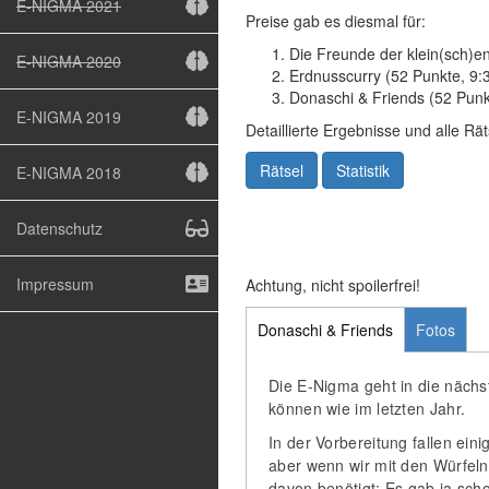
E-NIGMA 2021
Preise gab es diesmal für:
Die Freunde der klein(sch)en
E-NIGMA 2020
Erdnusscurry (52 Punkte, 9:
Donaschi & Friends (52 Punk
E-NIGMA 2019
Detaillierte Ergebnisse und alle Rä
Rätsel
Statistik
E-NIGMA 2018
Datenschutz
Impressum
Achtung, nicht spoilerfrei!
Donaschi & Friends
Fotos
Die E-Nigma geht in die nächs
können wie im letzten Jahr.
In der Vorbereitung fallen ein
aber wenn wir mit den Würfel
davon benötigt: Es gab ja sch