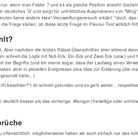
 nur, wenn man Felder 7 und 44 als gleiche Position ansieht (bezieh
in deutliches 'G' und sorgt für unfröhliches Ausprobieren von "Ming" 
inuten keine andere Idee"-Verzweiflungsversuch erklärt: "doch, das 
e Frage stellen, ob diese letzte Frage im Flavour-Text wirklich hilfr
hlt?
t. Aber nachdem die letzten Rätsel-Überschriften eher störend denn 
 schnell die Logik mit Null-Eck, Ein-Eck und Zwei-Eck (usw.) und 
t der Begriffe (und ich meine sogar, dass der Laufweg einen Verwe
aben aber in aktuellen Ereignissen eine Idee zur Erklärung (die 
escrollt hätte...)
ft beachten?") ist schnell gefunden und es geht weiter... respektive:
 deutlich besser als das vorherige: Weniger (freiwillige oder unfrei
prüche
 offensichtlich; möglicherweise hatten wir auch einfach nur das ric