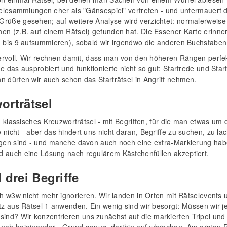
pielesammlungen eher als "Gänsespiel" vertreten - und untermauert
Grüße gesehen; auf weitere Analyse wird verzichtet: normalerweis
en (z.B. auf einem Rätsel) gefunden hat. Die Essener Karte erinner
1 bis 9 aufsummieren), sobald wir irgendwo die anderen Buchstabe
ndervoll. Wir rechnen damit, dass man von den höheren Rängen perf
e das ausprobiert und funktionierte nicht so gut: Startrede und Start
n dürfen wir auch schon das Starträtsel in Angriff nehmen.
orträtsel
in klassisches Kreuzworträtsel - mit Begriffen, für die man etwas um
icht - aber das hindert uns nicht daran, Begriffe zu suchen, zu lache
ogen sind - und manche davon auch noch eine extra-Markierung habe
d auch eine Lösung nach regulärem Kästchenfüllen akzeptiert.
 drei Begriffe
ich w3w nicht mehr ignorieren. Wir landen in Orten mit Rätselevent
tz aus Rätsel 1 anwenden. Ein wenig sind wir besorgt: Müssen wir jetz
d? Wir konzentrieren uns zunächst auf die markierten Tripel und rä