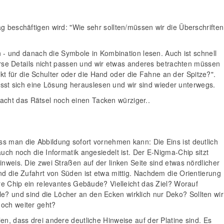
g beschäftigen wird: "Wie sehr sollten/müssen wir die Überschriften
en - und danach die Symbole in Kombination lesen. Auch ist schnell
iverse Details nicht passen und wir etwas anderes betrachten müssen
t für die Schulter oder die Hand oder die Fahne an der Spitze?".
 lässt sich eine Lösung herauslesen und wir sind wieder unterwegs.
acht das Rätsel noch einen Tacken würziger..
ss man die Abbildung sofort vornehmen kann: Die Eins ist deutlich
uch noch die Informatik angesiedelt ist. Der E-Nigma-Chip sitzt
inweis. Die zwei Straßen auf der linken Seite sind etwas nördlicher
nd die Zufahrt von Süden ist etwa mittig. Nachdem die Orientierung
ere Chip ein relevantes Gebäude? Vielleicht das Ziel? Worauf
e? und sind die Löcher an den Ecken wirklich nur Deko? Sollten wir
noch weiter geht?
en, dass drei andere deutliche Hinweise auf der Platine sind. Es