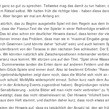
ht ganz so gut zu sprechen. Teilweise mag das damit zu tun haben, 
 Rätsel selbst. Wir hatten früh die richtige Idee - haben diese dann
b. Aber fangen wir mal am Anfang an:
 natürlich, das zu Beginn ausgeteilte Spiel mit den Regeln aus dem 
ch, dass der Flavour-Text die vier Spieler in einer Reihenfolge erwä
Das ist also schon ein deutlicher Hinweis darauf, dass keiner der 
tionen immer das Problem, dass man sie in "maximal Eingabe-gespe
urch Gewinnen (und könnte daher "schuld" sein) und auch keinem Spie
 wutentbrannt von der Terasse in den nächsten See schleudert. Der E
n. Wir könnten natürlich alle Zwischenpositionen miteinander verbin
Varianz raus kommt. Wir stürzen uns auf den Titel. "Spiel ohne Was
Dummerweise landen die Enten dann auf anderen Feldern und die Wü
Rein-Glück-Spiele sind immer doof. Also ist bestimmt Erfinder "Ra
gebnishäufigkeiten zeigt dann noch, dass die Würfel sich nicht an 
bruch schuld. MoMyMa widerspricht erneut. Schon kurz nach dem Aus
aber in der Anleitung Events zugeordnet haben). Begründungen reic
nsibilisierung - solche Bilder will man nicht mehr verbreiten" zu "be
tätigt, dass das nicht rätselrelevant ist. Der Hinweis "Infoheft be
 aus dem Heft stammt, und dachten daher kurz, dass noch etwas an
tem der Hinweis auf, dass es tatsächlich der Ansatz ist, den wir f