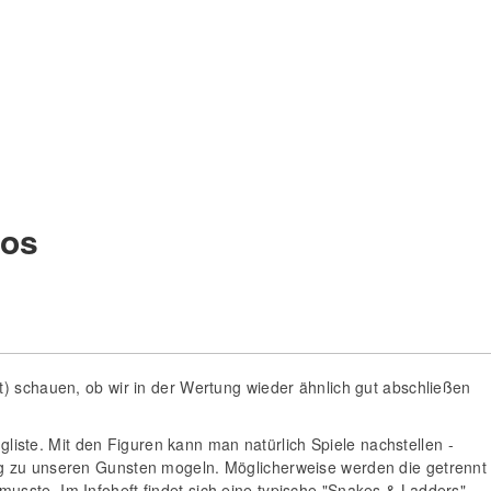
tos
t) schauen, ob wir in der Wertung wieder ähnlich gut abschließen
ngliste. Mit den Figuren kann man natürlich Spiele nachstellen -
ig zu unseren Gunsten mogeln. Möglicherweise werden die getrennt
sste. Im Infoheft findet sich eine typische "Snakes & Ladders"-