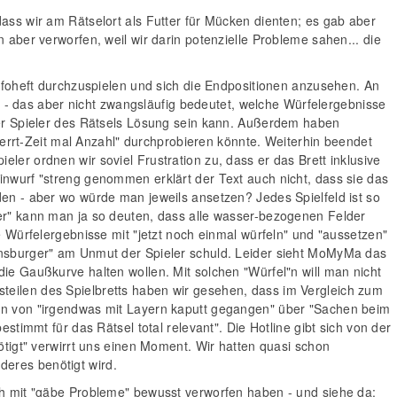
dass wir am Rätselort als Futter für Mücken dienten; es gab aber
 aber verworfen, weil wir darin potenzielle Probleme sahen... die
Infoheft durchzuspielen und sich die Endpositionen anzusehen. An
hnt - das aber nicht zwangsläufig bedeutet, welche Würfelergebnisse
vier Spieler des Rätsels Lösung sein kann. Außerdem haben
rrt-Zeit mal Anzahl" durchprobieren könnte. Weiterhin beendet
ler ordnen wir soviel Frustration zu, dass er das Brett inklusive
inwurf "streng genommen erklärt der Text auch nicht, dass sie das
den - aber wo würde man jeweils ansetzen? Jedes Spielfeld ist so
ser" kann man ja so deuten, dass alle wasser-bezogenen Felder
rfelergebnisse mit "jetzt noch einmal würfeln" und "aussetzen"
vensburger" am Unmut der Spieler schuld. Leider sieht MoMyMa das
die Gaußkurve halten wollen. Mit solchen "Würfel"n will man nicht
teilen des Spielbretts haben wir gesehen, dass im Vergleich zum
hen von "irgendwas mit Layern kaputt gegangen" über "Sachen beim
stimmt für das Rätsel total relevant". Die Hotline gibt sich von der
nötigt" verwirrt uns einen Moment. Wir hatten quasi schon
deres benötigt wird.
rüh mit "gäbe Probleme" bewusst verworfen haben - und siehe da: