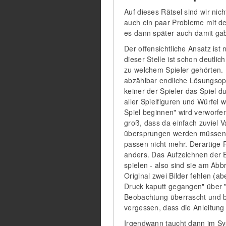
Auf dieses Rätsel sind wir nic
auch ein paar Probleme mit dem
es dann später auch damit ga
Der offensichtliche Ansatz ist
dieser Stelle ist schon deutli
zu welchem Spieler gehörten. 
abzählbar endliche Lösungsop
keiner der Spieler das Spiel d
aller Spielfiguren und Würfel
Spiel beginnen" wird verworfe
groß, dass da einfach zuviel 
übersprungen werden müssen. 
passen nicht mehr. Derartige 
anders. Das Aufzeichnen der Er
spielen - also sind sie am Ab
Original zwei Bilder fehlen (
Druck kaputt gegangen" über "Se
Beobachtung überrascht und bes
vergessen, dass die Anleitung
Irgendwann taucht dann im Sys