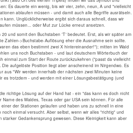
kt (also Ort des vierten Tripels) finden wir das Symbol und
 Es dauerte ein wenig, bis wir vier, zehn, neun, A und "vielleicht
tationen ablaufen müssen - und damit auch alle Begriffe ausrätseln.
n kann. Unglücklicherweise ergibt sich daraus schnell, dass wir
klaufen müssen... oder Mut zur Lücke erneut ansetzen.
ch 20 und somit den Buchstaben 'T' bedeutet. Erst, als wir später am
die Zahlen->Buchstabe-Auflösung eher die Ausnahme sein sollte.
 waren das eben bestimmt zwei X hintereinander!"); mitten im Wald
fehlen uns noch Buchstaben - und laut deutschem Wörterbuch der
h einmal zum Start der Route zurückzukehren ("passt da vielleicht
 Die aufgelöste Position liegt aber anscheinend im Nirgendwo. Es
 Nur aus "Wir werden innerhalb der nächsten zwei Minuten keine
ir es trotzdem - und werden mit einer Lösungsbestätigung (und
 die richtige Lösung auf der Hand hat - ein "das kann es doch nicht
der Name des Waldes, Texas oder gar USA sein können. Für alle
 einer der Stationen gelaufen und haben uns zu schnell in eine
och einmal versucht. Aber selbst, wenn wir alles "richtig" und
in starker Gedankensprung gewesen. Diese Kleinigkeit kann aber