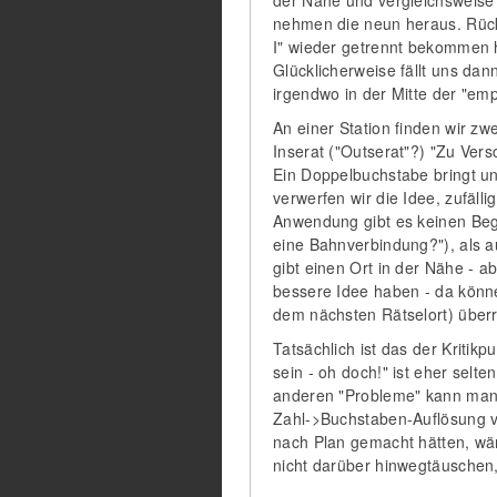
der Nähe und vergleichsweise 
nehmen die neun heraus. Rückb
I" wieder getrennt bekommen ha
Glücklicherweise fällt uns dan
irgendwo in der Mitte der "em
An einer Station finden wir zw
Inserat ("Outserat"?) "Zu Ver
Ein Doppelbuchstabe bringt un
verwerfen wir die Idee, zufä
Anwendung gibt es keinen Begr
eine Bahnverbindung?"), als a
gibt einen Ort in der Nähe - a
bessere Idee haben - da könne
dem nächsten Rätselort) überr
Tatsächlich ist das der Kritik
sein - oh doch!" ist eher sel
anderen "Probleme" kann man d
Zahl->Buchstaben-Auflösung ve
nach Plan gemacht hätten, wä
nicht darüber hinwegtäuschen